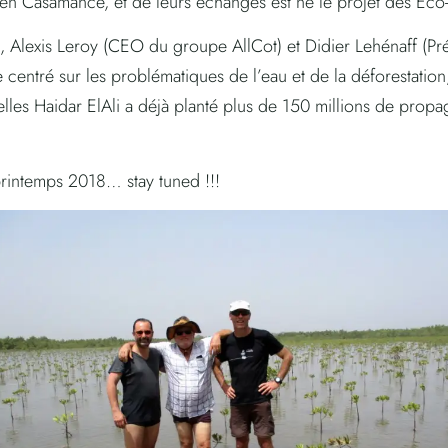
er en Casamance, et de leurs échanges est né le projet des E
el), Alexis Leroy (CEO du groupe AllCot) et Didier Lehénaff (P
re centré sur les problématiques de l’eau et de la déforestatio
lles Haidar ElAli a déjà planté plus de 150 millions de prop
rintemps 2018… stay tuned !!!