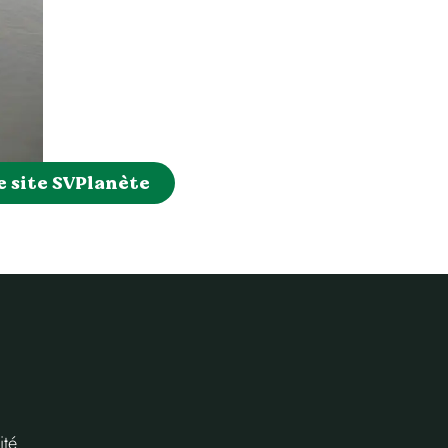
e site SVPlanète
ité