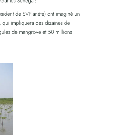
co-Games Sénégal:
résident de SVPlanète) ont imaginé un
n, qui impliquera des dizaines de
agules de mangrove et 50 millions